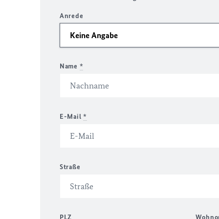
Anrede
Name
*
E-Mail
*
Straße
PLZ
Wohno