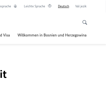
nsprache
Leichte Sprache
Deutsch
Vaš jezik
d Visa
Willkommen in Bosnien und Herzegowina
it