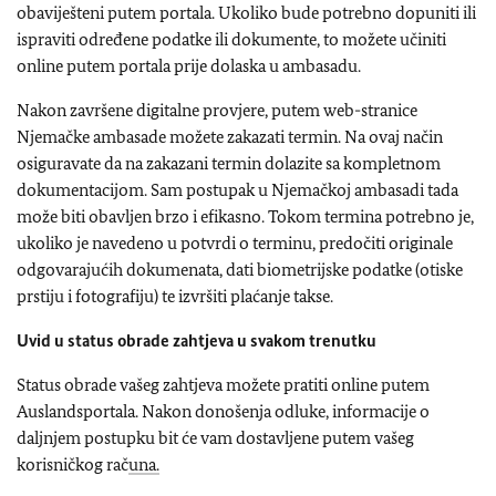
obaviješteni putem portala. Ukoliko bude potrebno dopuniti ili
ispraviti određene podatke ili dokumente, to možete učiniti
online putem portala prije dolaska u ambasadu.
Nakon završene digitalne provjere, putem web-stranice
Njemačke ambasade možete zakazati termin.
Na ovaj način
osiguravate da na zakazani termin dolazite sa kompletnom
dokumentacijom. Sam postupak u Njemačkoj ambasadi tada
može biti obavljen brzo i efikasno. Tokom termina potrebno je,
ukoliko je navedeno u potvrdi o terminu, predočiti originale
odgovarajućih dokumenata, dati biometrijske podatke (otiske
prstiju i fotografiju) te izvršiti plaćanje takse.
Uvid u status obrade zahtjeva u svakom trenutku
Status obrade vašeg zahtjeva možete pratiti online putem
Auslandsportala. Nakon donošenja odluke, informacije o
daljnjem postupku bit će vam dostavljene putem vašeg
korisničkog rač
una.