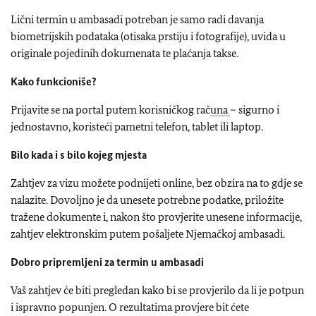
Lični termin u ambasadi potreban je samo radi davanja
biometrijskih podataka (otisaka prstiju i fotografije), uvida u
originale pojedinih dokumenata te plaćanja takse.
Kako funkcioniše?
Prijavite se na portal putem korisničkog rač
una
– sigurno i
jednostavno, koristeći pametni telefon, tablet ili laptop.
Bilo kada i s bilo kojeg mjesta
Zahtjev za vizu možete podnijeti online, bez obzira na to gdje se
nalazite. Dovoljno je da unesete potrebne podatke, priložite
tražene dokumente i, nakon što provjerite unesene informacije,
zahtjev elektronskim putem pošaljete Njemačkoj ambasadi.
Dobro pripremljeni za termin u ambasadi
Vaš zahtjev će biti pregledan kako bi se provjerilo da li je potpun
i ispravno popunjen. O rezultatima provjere bit ćete