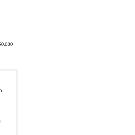
50.000
h
d