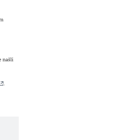
im
e našli
.