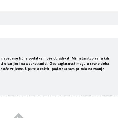
 navedene lične podatke može obrađivati Ministarstvo vanjskih
ti o barijeri na web-stranici. Ovu saglasnost mogu u svako doba
buduće vrijeme. Upute o zaštiti podataka sam primio na znanje.