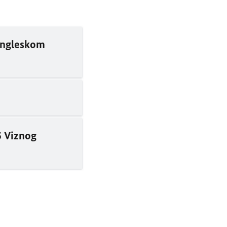
 engleskom
5 Viznog