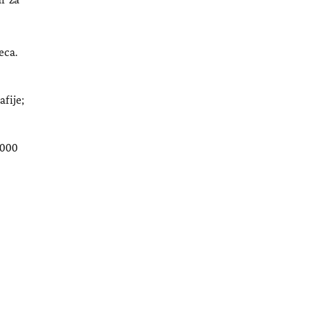
eca.
fije;
.000