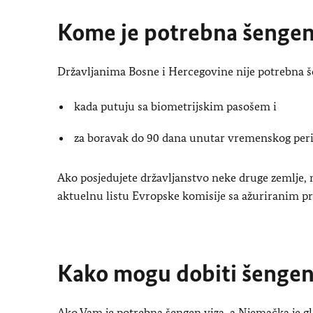
Kome je potrebna šengen
Državljanima Bosne i Hercegovine nije potrebna š
kada putuju sa biometrijskim pasošem i
za boravak do 90 dana unutar vremenskog per
Ako posjedujete državljanstvo neke druge zemlje, 
aktuelnu listu Evropske komisije sa ažuriranim pr
Kako mogu dobiti šengen
Ako Vam je potrebna šengen viza, a Njemačka je gl