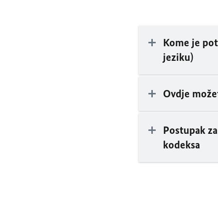
Kome je pot
jeziku)
Ovdje možete
Postupak za
kodeksa