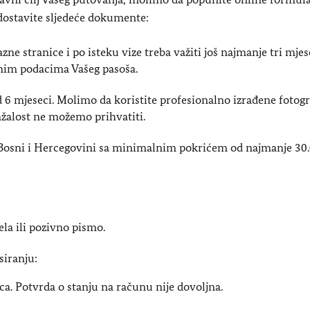
 dostavite sljedeće dokumente:
zne stranice i po isteku vize treba važiti još najmanje tri mjes
čnim podacima Vašeg pasoša.
od 6 mjeseci. Molimo da koristite profesionalno izrađene fotogra
ažalost ne možemo prihvatiti.
 Bosni i Hercegovini sa minimalnim pokrićem od najmanje 30
ela ili pozivno pismo.
siranju:
ca. Potvrda o stanju na računu nije dovoljna.