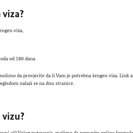
 viza?
engen viza,
ioda od 180 dana
molimo da provjerite da li Vam je potrebna šengen viza. Link z
egledom nalazi se na dnu stranice.
 vizu?
avni cilj Vašeg putovanja, molimo da popunite online formula